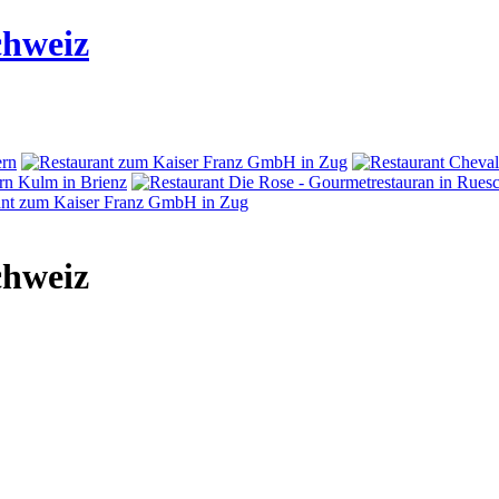
chweiz
chweiz