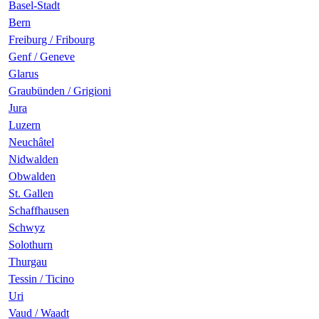
Basel-Stadt
Bern
Freiburg / Fribourg
Genf / Geneve
Glarus
Graubünden / Grigioni
Jura
Luzern
Neuchâtel
Nidwalden
Obwalden
St. Gallen
Schaffhausen
Schwyz
Solothurn
Thurgau
Tessin / Ticino
Uri
Vaud / Waadt