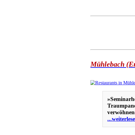
Mühlebach (Ern
»Seminarho
Traumpanor
verwöhnen u
...weiterles